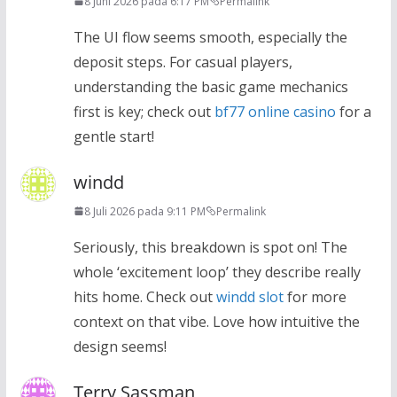
8 Juni 2026 pada 6:17 PM
Permalink
The UI flow seems smooth, especially the
deposit steps. For casual players,
understanding the basic game mechanics
first is key; check out
bf77 online casino
for a
gentle start!
windd
8 Juli 2026 pada 9:11 PM
Permalink
Seriously, this breakdown is spot on! The
whole ‘excitement loop’ they describe really
hits home. Check out
windd slot
for more
context on that vibe. Love how intuitive the
design seems!
Terry Sassman