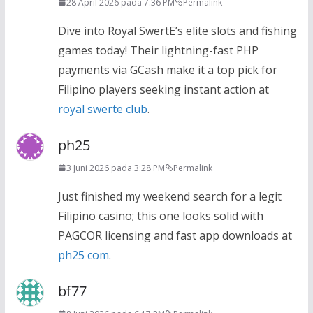
28 April 2026 pada 7:36 PM
Permalink
Dive into Royal SwertE’s elite slots and fishing
games today! Their lightning-fast PHP
payments via GCash make it a top pick for
Filipino players seeking instant action at
royal swerte club
.
ph25
3 Juni 2026 pada 3:28 PM
Permalink
Just finished my weekend search for a legit
Filipino casino; this one looks solid with
PAGCOR licensing and fast app downloads at
ph25 com
.
bf77