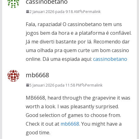
cassinobetano
2 Januari 2026 pada 9:18 AM
Permalink
Fala, rapaziada! O cassinobetano tem uns
jogos bem da hora e a plataforma é confiável.
Já me diverti bastante por lá. Recomendo dar
uma olhada pra quem curte um bom cassino
online. Dá uma espiada aqui:
cassinobetano
mb6668
5 Januari 2026 pada 11:58 PM
Permalink
MB6668, heard through the grapevine it was
worth a look. I was pleasantly surprised.
Good selection of games to choose from.
Check it out at
mb6668
. You might have a
good time.