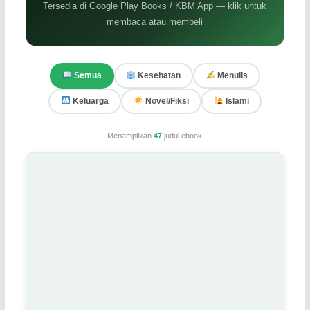
Tersedia di Google Play Books / KBM App — klik untuk
membaca atau membeli
Semua
Kesehatan
Menulis
Keluarga
Novel/Fiksi
Islami
Menampilkan
47
judul ebook