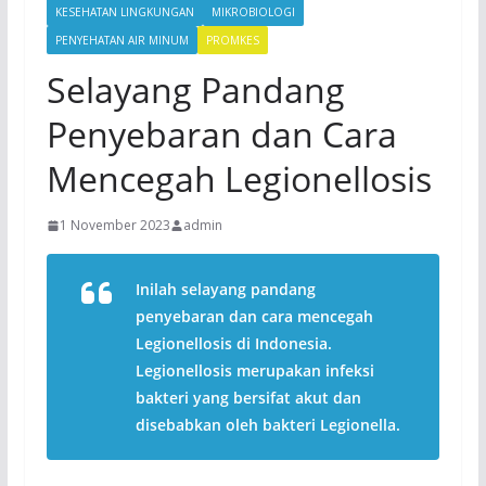
KESEHATAN LINGKUNGAN
MIKROBIOLOGI
PENYEHATAN AIR MINUM
PROMKES
Selayang Pandang
Penyebaran dan Cara
Mencegah Legionellosis
1 November 2023
admin
Inilah selayang pandang
penyebaran dan cara mencegah
Legionellosis di Indonesia.
Legionellosis merupakan infeksi
bakteri yang bersifat akut dan
disebabkan oleh bakteri Legionella.