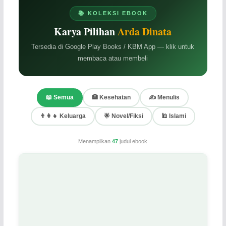
📚 KOLEKSI EBOOK
Karya Pilihan
Arda Dinata
Tersedia di Google Play Books / KBM App — klik untuk
membaca atau membeli
📖 Semua
🏥 Kesehatan
✍️ Menulis
👨‍👩‍👧 Keluarga
🌟 Novel/Fiksi
🕌 Islami
Menampilkan
47
judul ebook