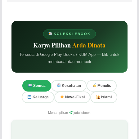
KOLEKSI EBOOK
Karya Pilihan
Arda Dinata
Tersedia di Google Play Books / KBM App — klik untuk
membaca atau membeli
Semua
Kesehatan
Menulis
Keluarga
Novel/Fiksi
Islami
Menampilkan
47
judul ebook