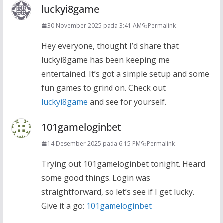
luckyi8game
30 November 2025 pada 3:41 AM
Permalink
Hey everyone, thought I’d share that
luckyi8game has been keeping me
entertained. It’s got a simple setup and some
fun games to grind on. Check out
luckyi8game
and see for yourself.
101gameloginbet
14 Desember 2025 pada 6:15 PM
Permalink
Trying out 101gameloginbet tonight. Heard
some good things. Login was
straightforward, so let’s see if I get lucky.
Give it a go:
101gameloginbet