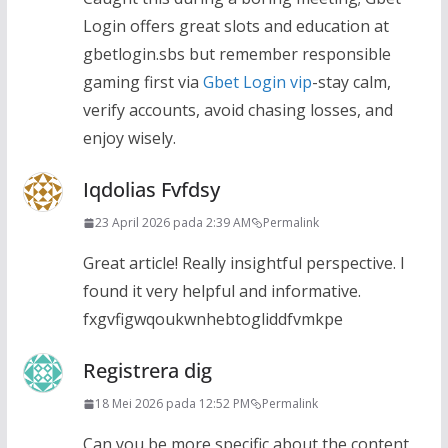
Login offers great slots and education at
gbetlogin.sbs but remember responsible
gaming first via
Gbet Login vip
-stay calm,
verify accounts, avoid chasing losses, and
enjoy wisely.
Iqdolias Fvfdsy
23 April 2026 pada 2:39 AM
Permalink
Great article! Really insightful perspective. I
found it very helpful and informative.
fxgvfigwqoukwnhebtogliddfvmkpe
Registrera dig
18 Mei 2026 pada 12:52 PM
Permalink
Can you be more specific about the content