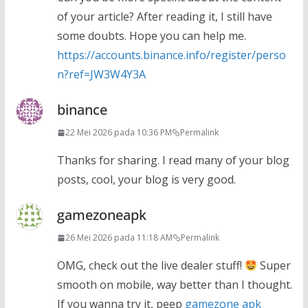
of your article? After reading it, I still have
some doubts. Hope you can help me.
https://accounts.binance.info/register/perso
n?ref=JW3W4Y3A
binance
22 Mei 2026 pada 10:36 PM
Permalink
Thanks for sharing. I read many of your blog
posts, cool, your blog is very good.
gamezoneapk
26 Mei 2026 pada 11:18 AM
Permalink
OMG, check out the live dealer stuff!
Super
smooth on mobile, way better than I thought.
If you wanna try it, peep
gamezone apk