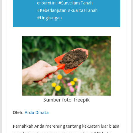
di bumi ini. #SurveilansTanah
#Keberlanjutan #KualitasTanah
#Lingkungan
Sumber foto: freepik
Oleh:
Arda Dinata
Pernahkah Anda merenung tentang kekuatan luar biasa