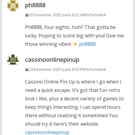
ph8888
20 Desember 2025 pada 8:22 AM
Permalink
Ph8888, four eights, huh? That gotta be
lucky. Hoping to score big with you! Give me
those winning vibes!
ph8888
cassinoonlinepinup
24 Desember 2025 pada 8:50 PM
Permalink
Cassino Online Pin Up is where I go when I
need a quick escape. It’s got that fun retro
look I like, plus a decent variety of games to
keep things interesting. I can spend hours
there without realizing it sometimes! You
should try it here’s their website:
cassinoonlinepinup