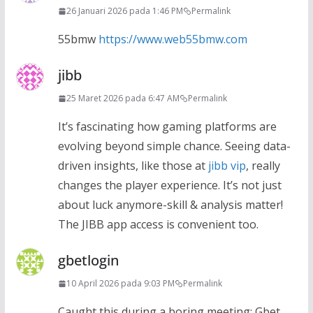
26 Januari 2026 pada 1:46 PM
Permalink
55bmw
https://www.web55bmw.com
jibb
25 Maret 2026 pada 6:47 AM
Permalink
It’s fascinating how gaming platforms are
evolving beyond simple chance. Seeing data-
driven insights, like those at
jibb vip
, really
changes the player experience. It’s not just
about luck anymore-skill & analysis matter!
The JIBB app access is convenient too.
gbetlogin
10 April 2026 pada 9:03 PM
Permalink
Caught this during a boring meeting; Gbet