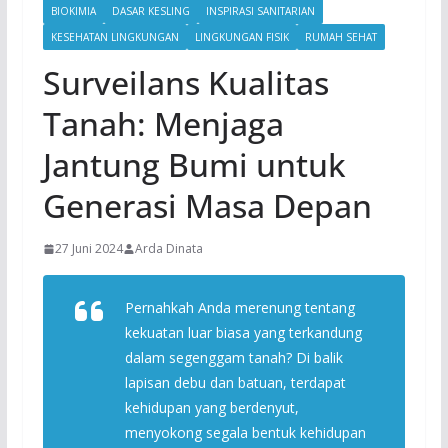
BIOKIMIA
DASAR KESLING
INSPIRASI SANITARIAN
KESEHATAN LINGKUNGAN
LINGKUNGAN FISIK
RUMAH SEHAT
Surveilans Kualitas
Tanah: Menjaga
Jantung Bumi untuk
Generasi Masa Depan
27 Juni 2024
Arda Dinata
Pernahkah Anda merenung tentang
kekuatan luar biasa yang terkandung
dalam segenggam tanah? Di balik
lapisan debu dan batuan, terdapat
kehidupan yang berdenyut,
menyokong segala bentuk kehidupan