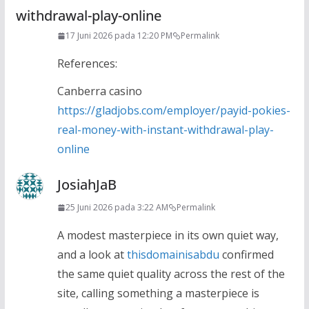
withdrawal-play-online
17 Juni 2026 pada 12:20 PM
Permalink
References:
Canberra casino
https://gladjobs.com/employer/payid-pokies-
real-money-with-instant-withdrawal-play-
online
JosiahJaB
25 Juni 2026 pada 3:22 AM
Permalink
A modest masterpiece in its own quiet way,
and a look at
thisdomainisabdu
confirmed
the same quiet quality across the rest of the
site, calling something a masterpiece is