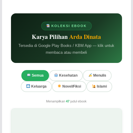
KOLEKSI EBOOK
Karya Pilihan
Arda Dinata
Tersedia di Google Play Books / KBM App — klik untuk
membaca atau membeli
Semua
Kesehatan
Menulis
Keluarga
Novel/Fiksi
Islami
Menampilkan
47
judul ebook