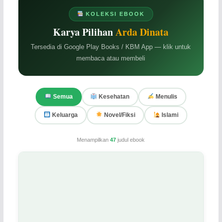
KOLEKSI EBOOK
Karya Pilihan
Arda Dinata
Tersedia di Google Play Books / KBM App — klik untuk
membaca atau membeli
Semua
Kesehatan
Menulis
Keluarga
Novel/Fiksi
Islami
Menampilkan
47
judul ebook