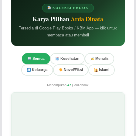
KOLEKSI EBOOK
Karya Pilihan
Arda Dinata
Tersedia di Google Play Books / KBM App — klik untuk
membaca atau membeli
Semua
Kesehatan
Menulis
Keluarga
Novel/Fiksi
Islami
Menampilkan
47
judul ebook