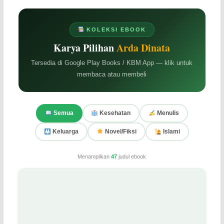
KOLEKSI EBOOK
Karya Pilihan
Arda Dinata
Tersedia di Google Play Books / KBM App — klik untuk
membaca atau membeli
Semua
Kesehatan
Menulis
Keluarga
Novel/Fiksi
Islami
Menampilkan
47
judul ebook