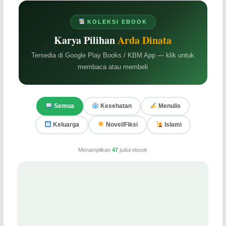
KOLEKSI EBOOK
Karya Pilihan
Arda Dinata
Tersedia di Google Play Books / KBM App — klik untuk
membaca atau membeli
Semua
Kesehatan
Menulis
Keluarga
Novel/Fiksi
Islami
Menampilkan
47
judul ebook