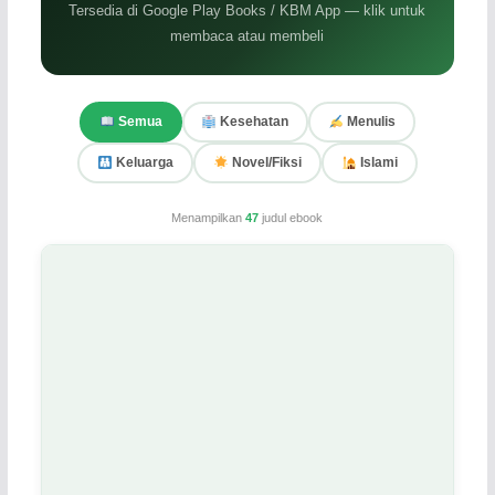
Tersedia di Google Play Books / KBM App — klik untuk
membaca atau membeli
Semua
Kesehatan
Menulis
Keluarga
Novel/Fiksi
Islami
Menampilkan
47
judul ebook