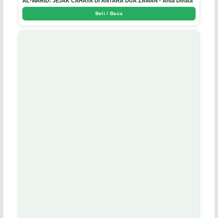
AL-WARID: JEJAK CAHAYA DI ANTARA DUA ZAMAN - Arda Dinata
Beli / Baca