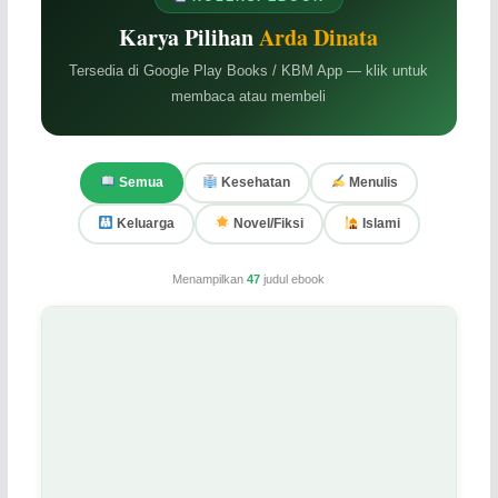
Karya Pilihan
Arda Dinata
Tersedia di Google Play Books / KBM App — klik untuk
membaca atau membeli
Semua
Kesehatan
Menulis
Keluarga
Novel/Fiksi
Islami
Menampilkan
47
judul ebook