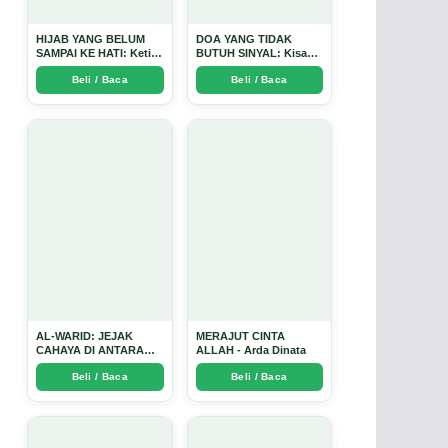
HIJAB YANG BELUM
DOA YANG TIDAK
SAMPAI KE HATI: Ketika
BUTUH SINYAL: Kisah
Cinta Seorang Ustadz
Tiga Jiwa yang Tersesat
Beli / Baca
Beli / Baca
Menjadi Cermin yang
di Era AI dan
Paling Kejam - Arda
Menemukan Jalan
Dinata
Pulang di Bulan
Ramadhan" - Arda
Dinata
AL-WARID: JEJAK
MERAJUT CINTA
CAHAYA DI ANTARA
ALLAH - Arda Dinata
DUA ZAMAN - Arda
Beli / Baca
Beli / Baca
Dinata