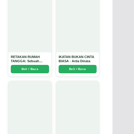
RETAKAN RUMAH
IKATAN BUKAN CINTA
TANGGA: Sebuah
BIASA - Arda Dinata
Perjalanan Emosional
Beli / Baca
Beli / Baca
yang Intim dan
Mendalam - Arda Dinata