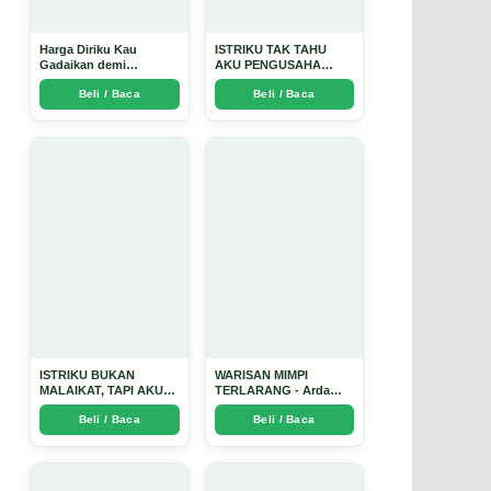
Harga Diriku Kau
ISTRIKU TAK TAHU
Gadaikan demi
AKU PENGUSAHA
Perempuan Itu - Arda
EMAS - Arda Dinata
Beli / Baca
Beli / Baca
Dinata
ISTRIKU BUKAN
WARISAN MIMPI
MALAIKAT, TAPI AKU
TERLARANG - Arda
JUGA TIDAK SUCI -
Dinata
Beli / Baca
Beli / Baca
Arda Dinata