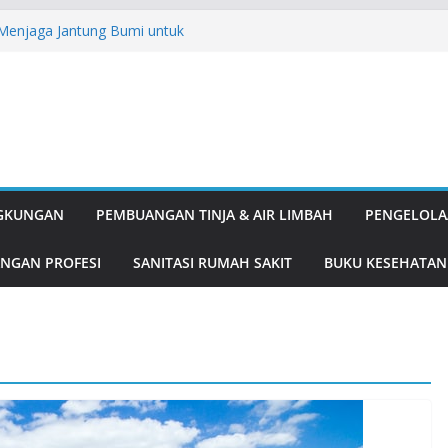
: Menjaga Jantung Bumi untuk
ipulatif: Kenapa Love Bombing
A English for Adults
, Solusi Ganda Tangkal Nyamuk dan
k dan Delima, Duo Antioksidan
nis
gung Pembangunan
NGKUNGAN
PEMBUANGAN TINJA & AIR LIMBAH
PENGELOLA
NGAN PROFESI
SANITASI RUMAH SAKIT
BUKU KESEHATAN