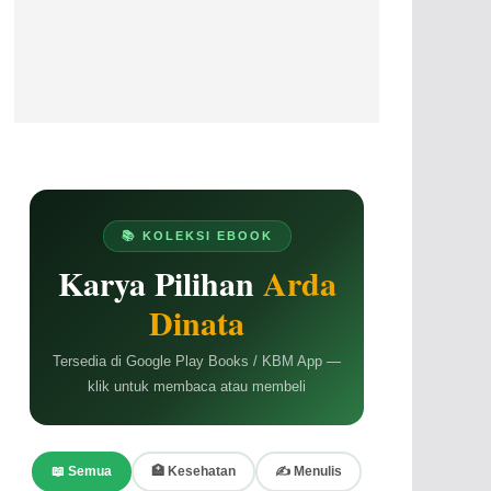
📚 KOLEKSI EBOOK
Karya Pilihan
Arda
Dinata
Tersedia di Google Play Books / KBM App —
klik untuk membaca atau membeli
📖 Semua
🏥 Kesehatan
✍️ Menulis