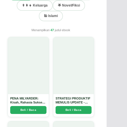
👨‍👩‍👧 Keluarga
🌟 Novel/Fiksi
🕌 Islami
Menampilkan
47
judul ebook
PENA MILYARDER:
STRATEGI PRODUKTIF
Kisah, Rahasia Sukses,
MENULIS UPDATE -
dan Panduan Menjadi
Arda Dinata
Beli / Baca
Beli / Baca
Penulis 1 Milyar di KBM
App dari Nol - Arda
Dinata