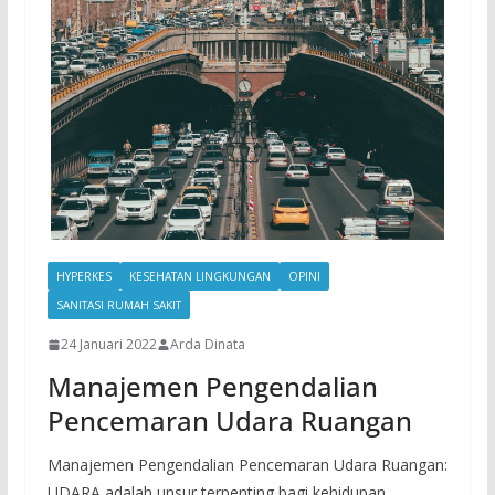
HYPERKES
KESEHATAN LINGKUNGAN
OPINI
SANITASI RUMAH SAKIT
24 Januari 2022
Arda Dinata
Manajemen Pengendalian
Pencemaran Udara Ruangan
Manajemen Pengendalian Pencemaran Udara Ruangan:
UDARA adalah unsur terpenting bagi kehidupan