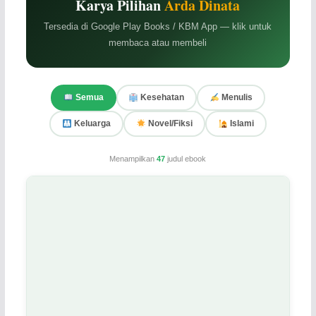
Karya Pilihan
Arda Dinata
Tersedia di Google Play Books / KBM App — klik untuk
membaca atau membeli
Semua
Kesehatan
Menulis
Keluarga
Novel/Fiksi
Islami
Menampilkan
47
judul ebook