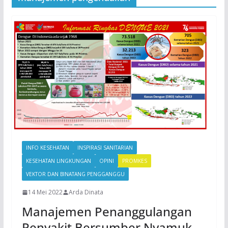
INFO KESEHATAN
INSPIRASI SANITARIAN
KESEHATAN LINGKUNGAN
OPINI
PROMKES
VEKTOR DAN BINATANG PENGGANGGU
14 Mei 2022
Arda Dinata
Manajemen Penanggulangan
Penyakit Bersumber Nyamuk