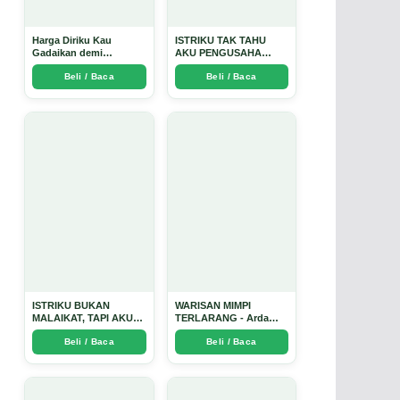
Harga Diriku Kau
ISTRIKU TAK TAHU
Gadaikan demi
AKU PENGUSAHA
Perempuan Itu - Arda
EMAS - Arda Dinata
Beli / Baca
Beli / Baca
Dinata
ISTRIKU BUKAN
WARISAN MIMPI
MALAIKAT, TAPI AKU
TERLARANG - Arda
JUGA TIDAK SUCI -
Dinata
Beli / Baca
Beli / Baca
Arda Dinata