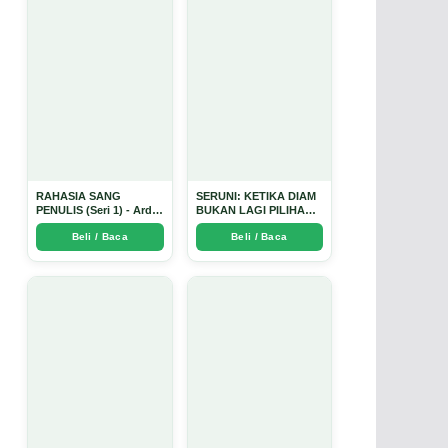
RAHASIA SANG
SERUNI: KETIKA DIAM
PENULIS (Seri 1) - Arda
BUKAN LAGI PILIHAN -
Dinata
Arda Dinata
Beli / Baca
Beli / Baca