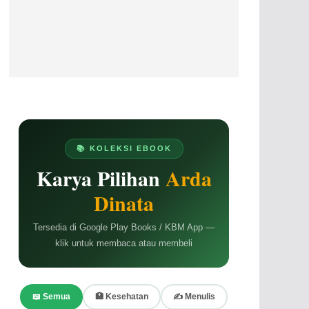
📚 KOLEKSI EBOOK
Karya Pilihan
Arda
Dinata
Tersedia di Google Play Books / KBM App —
klik untuk membaca atau membeli
📖 Semua
🏥 Kesehatan
✍️ Menulis