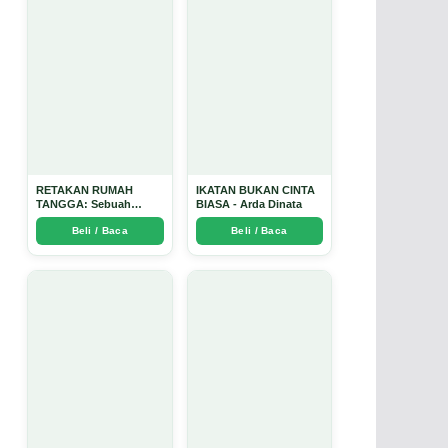
RETAKAN RUMAH
IKATAN BUKAN CINTA
TANGGA: Sebuah
BIASA - Arda Dinata
Perjalanan Emosional
Beli / Baca
Beli / Baca
yang Intim dan
Mendalam - Arda Dinata