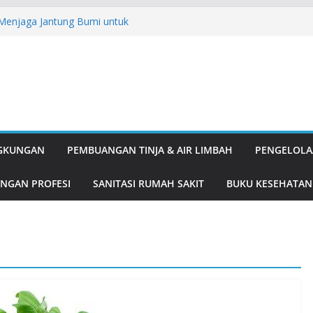
: Menjaga Jantung Bumi untuk
ipulatif: Kenapa Love Bombing
A English for Adults
, Solusi Ganda Tangkal Nyamuk dan
k dan Delima, Duo Antioksidan
nis
gung Pembangunan
NGKUNGAN
PEMBUANGAN TINJA & AIR LIMBAH
PENGELOLA
NGAN PROFESI
SANITASI RUMAH SAKIT
BUKU KESEHATAN