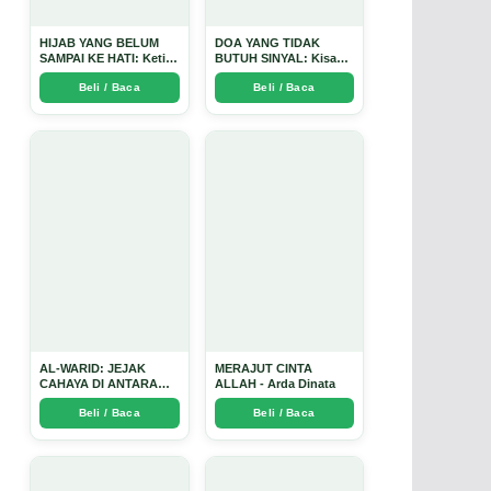
HIJAB YANG BELUM
DOA YANG TIDAK
SAMPAI KE HATI: Ketika
BUTUH SINYAL: Kisah
Cinta Seorang Ustadz
Tiga Jiwa yang Tersesat
Beli / Baca
Beli / Baca
Menjadi Cermin yang
di Era AI dan
Paling Kejam - Arda
Menemukan Jalan
Dinata
Pulang di Bulan
Ramadhan" - Arda
Dinata
AL-WARID: JEJAK
MERAJUT CINTA
CAHAYA DI ANTARA
ALLAH - Arda Dinata
DUA ZAMAN - Arda
Beli / Baca
Beli / Baca
Dinata