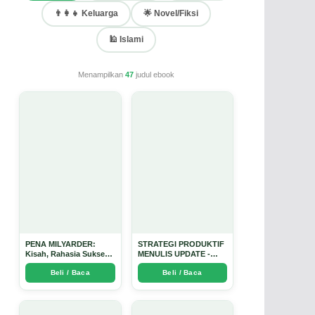
👨‍👩‍👧 Keluarga
🌟 Novel/Fiksi
🕌 Islami
Menampilkan
47
judul ebook
PENA MILYARDER:
STRATEGI PRODUKTIF
Kisah, Rahasia Sukses,
MENULIS UPDATE -
dan Panduan Menjadi
Arda Dinata
Beli / Baca
Beli / Baca
Penulis 1 Milyar di KBM
App dari Nol - Arda
Dinata