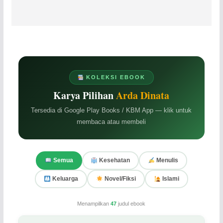
KOLEKSI EBOOK
Karya Pilihan
Arda Dinata
Tersedia di Google Play Books / KBM App — klik untuk
membaca atau membeli
Semua
Kesehatan
Menulis
Keluarga
Novel/Fiksi
Islami
Menampilkan
47
judul ebook