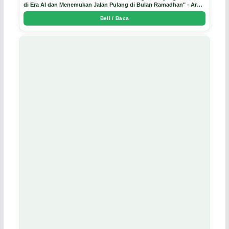
di Era AI dan Menemukan Jalan Pulang di Bulan Ramadhan" - Arda
Dinata
Beli / Baca