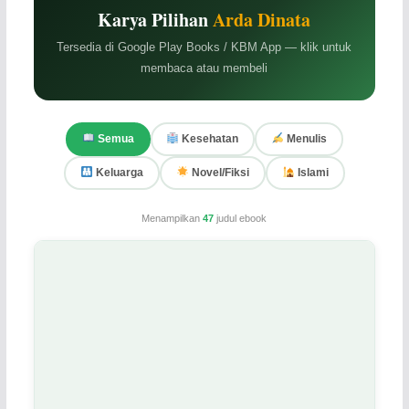
Karya Pilihan
Arda Dinata
Tersedia di Google Play Books / KBM App — klik untuk
membaca atau membeli
Semua
Kesehatan
Menulis
Keluarga
Novel/Fiksi
Islami
Menampilkan
47
judul ebook