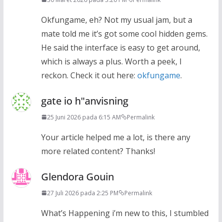
Okfungame, eh? Not my usual jam, but a
mate told me it’s got some cool hidden gems.
He said the interface is easy to get around,
which is always a plus. Worth a peek, I
reckon. Check it out here:
okfungame
.
gate io h"anvisning
25 Juni 2026 pada 6:15 AM
Permalink
Your article helped me a lot, is there any
more related content? Thanks!
Glendora Gouin
27 Juli 2026 pada 2:25 PM
Permalink
What’s Happening i’m new to this, I stumbled