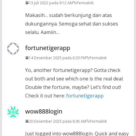
13 Juli 2022 pada 9:12 AM
Permalink
Makasih… sudah berkunjung dan atas
dukungannya. Semoga sehat dan sukses
selalu. Aamiin…
fortunetigerapp
14 Desember 2025 pada 6:33 PM
Permalink
Yo, another fortunetigerapp? Gotta check
out both and see which one is the real deal.
Double the fortune, maybe? Let’s find out!
Check it out here:
fortunetigerapp
wow888login
20 Desember 2025 pada 8:45 AM
Permalink
Just logged into wow888login. Quick and easy