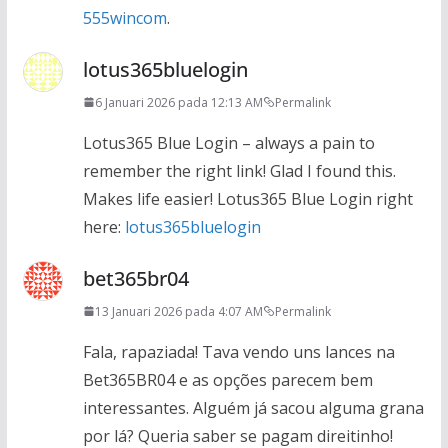
555wincom
.
lotus365bluelogin
6 Januari 2026 pada 12:13 AM
Permalink
Lotus365 Blue Login – always a pain to
remember the right link! Glad I found this.
Makes life easier! Lotus365 Blue Login right
here:
lotus365bluelogin
bet365br04
13 Januari 2026 pada 4:07 AM
Permalink
Fala, rapaziada! Tava vendo uns lances na
Bet365BR04 e as opções parecem bem
interessantes. Alguém já sacou alguma grana
por lá? Queria saber se pagam direitinho!