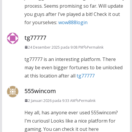
process. Seems promising so far. Will update
you guys after I’ve played a bit! Check it out
for yourselves:
wow888login
tg77777
24 Desember 2025 pada 9:08 PM
Permalink
tg77777 is an interesting platform. There
may be even bigger fortunes to be unlocked
at this location after all
tg77777
555wincom
2 Januari 2026 pada 9:33 AM
Permalink
Hey all, has anyone ever used 555wincom?
I’m curious! Looks like a nice platform for
gaming. You can check it out here