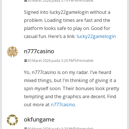
30 Maret 2026 pada 3:19 PM
Permalink
Signed into lucky22gamelogin without a
problem. Loading times are fast and the
platform looks safe to play on. Good for
casual fun. Here’s a link:
lucky22gamelogin
n777casino
30 Maret 2026 pada 3:20 PM
Permalink
Yo, n777casino is on my radar. I’ve heard
mixed things, but I’m thinking of giving it a
spin myself soon. Their bonuses look pretty
tempting and the graphics are decent. Find
out more at
n777casino
.
okfungame
30 Maret 2026 pada 3:20 PM
Permalink