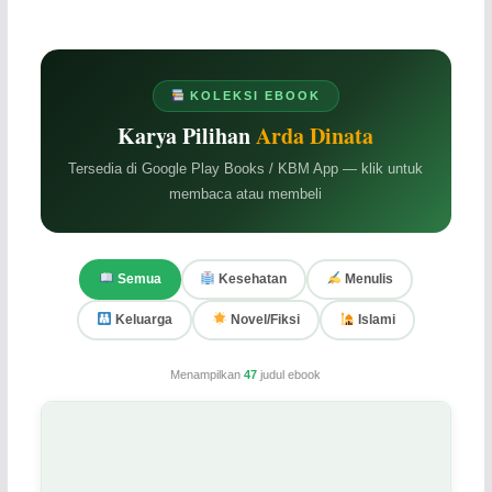
KOLEKSI EBOOK
Karya Pilihan
Arda Dinata
Tersedia di Google Play Books / KBM App — klik untuk
membaca atau membeli
Semua
Kesehatan
Menulis
Keluarga
Novel/Fiksi
Islami
Menampilkan
47
judul ebook