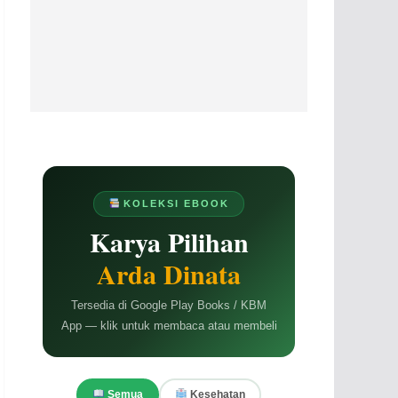
KOLEKSI EBOOK
Karya Pilihan
Arda Dinata
Tersedia di Google Play Books / KBM
App — klik untuk membaca atau membeli
Semua
Kesehatan