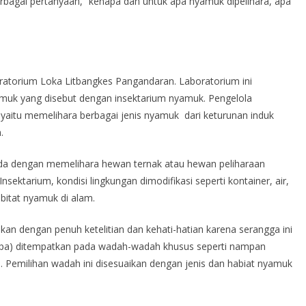
rbagai pertanyaan, “kenapa dan untuk apa nyamuk dipelihara, apa
oratorium Loka Litbangkes Pangandaran. Laboratorium ini
uk yang disebut dengan insektarium nyamuk. Pengelola
yaitu memelihara berbagai jenis nyamuk dari keturunan induk
.
da dengan memelihara hewan ternak atau hewan peliharaan
 Insektarium, kondisi lingkungan dimodifikasi seperti kontainer, air,
itat nyamuk di alam.
kan dengan penuh ketelitian dan kehati-hatian karena serangga ini
pupa) ditempatkan pada wadah-wadah khusus seperti nampan
ll. Pemilihan wadah ini disesuaikan dengan jenis dan habiat nyamuk