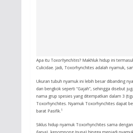
Apa itu T
oxorhynchites
? Makhluk hidup ini termasu
Culicidae. Jadi, Toxorhynchites adalah nyamuk, s
Ukuran tubuh nyamuk ini lebih besar dibanding n
dan bengkok seperti “Gajah”, sehingga disebut ju
nama grup spesies yang ditempatkan dalam 3 (tiga
Toxorhynchites. Nyamuk Toxorhynchites dapat berk
1
barat Pasifik.
Siklus hidup nyamuk Toxorhynchites sama dengan si
(larva), kepompong (pupa) hingga menjadi nyam