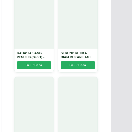
RAHASIA SANG
SERUNI: KETIKA
PENULIS (Seri 1) -
DIAM BUKAN LAGI
Arda Dinata
PILIHAN - Arda Dinata
Beli / Baca
Beli / Baca