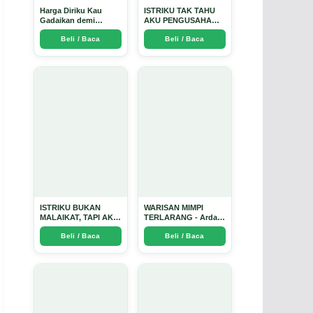
Harga Diriku Kau
ISTRIKU TAK TAHU
Gadaikan demi
AKU PENGUSAHA
Perempuan Itu - Arda
EMAS - Arda Dinata
Beli / Baca
Beli / Baca
Dinata
ISTRIKU BUKAN
WARISAN MIMPI
MALAIKAT, TAPI AKU
TERLARANG - Arda
JUGA TIDAK SUCI -
Dinata
Beli / Baca
Beli / Baca
Arda Dinata