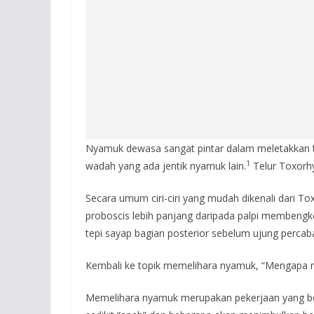
Nyamuk dewasa sangat pintar dalam meletakkan te
1
wadah yang ada jentik nyamuk lain.
Telur Toxorhy
Secara umum ciri-ciri yang mudah dikenali dari T
proboscis lebih panjang daripada palpi membengko
tepi sayap bagian posterior sebelum ujung perc
Kembali ke topik memelihara nyamuk, “Mengapa n
Memelihara nyamuk merupakan pekerjaan yang be