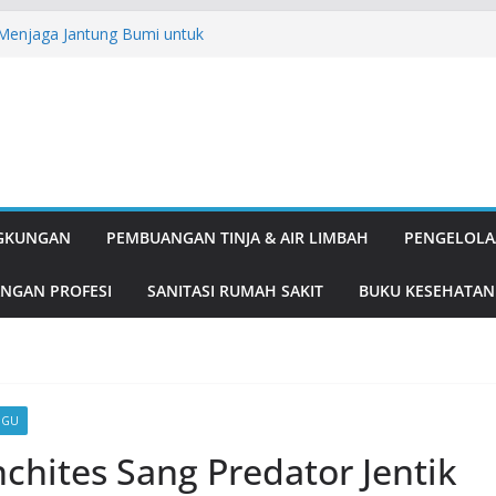
: Menjaga Jantung Bumi untuk
ipulatif: Kenapa Love Bombing
A English for Adults
, Solusi Ganda Tangkal Nyamuk dan
k dan Delima, Duo Antioksidan
nis
gung Pembangunan
NGKUNGAN
PEMBUANGAN TINJA & AIR LIMBAH
PENGELOLA
NGAN PROFESI
SANITASI RUMAH SAKIT
BUKU KESEHATAN
GGU
hites Sang Predator Jentik