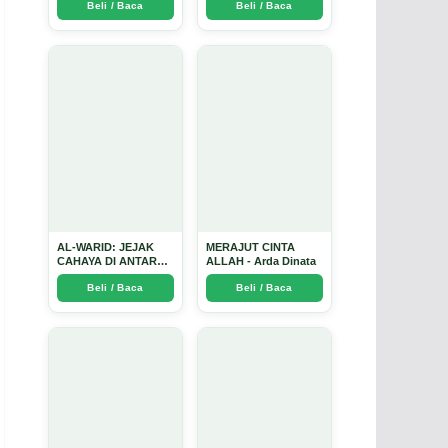
Beli / Baca
Beli / Baca
Ustadz Menjadi
Tersesat di Era AI dan
Cermin yang Paling
Menemukan Jalan
Kejam - Arda Dinata
Pulang di Bulan
Ramadhan" - Arda
Dinata
AL-WARID: JEJAK
MERAJUT CINTA
CAHAYA DI ANTARA
ALLAH - Arda Dinata
DUA ZAMAN - Arda
Beli / Baca
Beli / Baca
Dinata