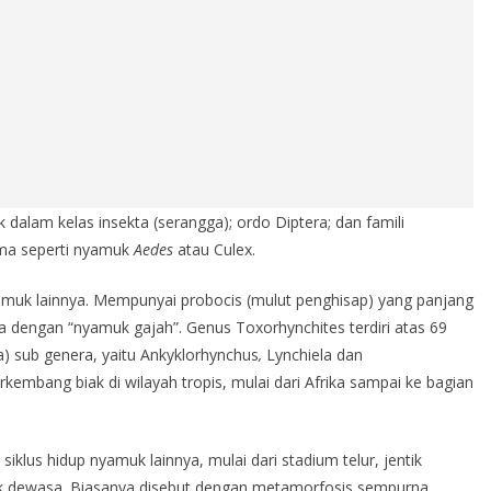
k dalam kelas insekta (serangga); ordo Diptera; dan famili
ama seperti nyamuk
Aedes
atau Culex.
yamuk lainnya. Mempunyai probocis (mulut penghisap) yang panjang
ga dengan “nyamuk gajah”. Genus Toxorhynchites terdiri atas 69
) sub genera, yaitu Ankyklorhynchus
,
Lynchiela dan
embang biak di wilayah tropis, mulai dari Afrika sampai ke bagian
klus hidup nyamuk lainnya, mulai dari stadium telur, jentik
uk dewasa. Biasanya disebut dengan metamorfosis sempurna