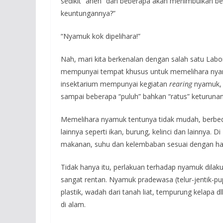
sedikit “aneh” dan beberapa akan menimbulkan be
keuntungannya?”
“Nyamuk kok dipelihara!”
Nah, mari kita berkenalan dengan salah satu Lab
mempunyai tempat khusus untuk memelihara nyam
insektarium mempunyai kegiatan
rearing
nyamuk, 
sampai beberapa “puluh” bahkan “ratus” keturunan
Memelihara nyamuk tentunya tidak mudah, berbe
lainnya seperti ikan, burung, kelinci dan lainnya. Di
makanan, suhu dan kelembaban sesuai dengan hab
Tidak hanya itu, perlakuan terhadap nyamuk dilaku
sangat rentan. Nyamuk pradewasa (telur-jentik-
plastik, wadah dari tanah liat, tempurung kelapa d
di alam.