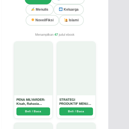
Menulis
Keluarga
Novel/Fiksi
Islami
Menampilkan
47
judul ebook
PENA MILYARDER:
STRATEGI
Kisah, Rahasia
PRODUKTIF MENULIS
Sukses, dan Panduan
UPDATE - Arda Dinata
Beli / Baca
Beli / Baca
Menjadi Penulis 1
Milyar di KBM App
dari Nol - Arda Dinata