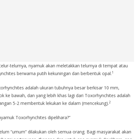
lur-telurnya, nyamuk akan meletakkan telurnya di tempat atau
1
nchites berwarna putih kekuningan dan berbentuk opal.
oxorhynchites adalah ukuran tubuhnya besar berkisar 10 mm,
k ke bawah, dan yang lebih khas lagi dari Toxorhynchites adalah
2
abangan 5-2 membentuk lekukan ke dalam (mencekung).
yamuk Toxorhynchites dipelihara?”
lum “umum” dilakukan oleh semua orang. Bagi masyarakat akan