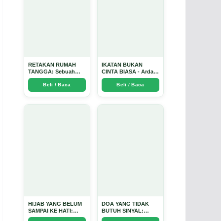
RETAKAN RUMAH
IKATAN BUKAN
TANGGA: Sebuah
CINTA BIASA - Arda
Perjalanan Emosional
Dinata
Beli / Baca
Beli / Baca
yang Intim dan
Mendalam - Arda
Dinata
HIJAB YANG BELUM
DOA YANG TIDAK
SAMPAI KE HATI:
BUTUH SINYAL:
Ketika Cinta Seorang
Kisah Tiga Jiwa yang