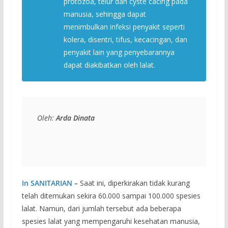
protozoa, telur dan cyste cacing pada
manusia, sehingga dapat
menimbulkan infeksi penyakit seperti
kolera, disentri, tifus, kecacingan, dan
penyakit lain yang penyebarannya
dapat diakibatkan oleh lalat.
Oleh: 
Arda Dinata
In SANITARIAN
–
Saat ini, diperkirakan tidak kurang
telah ditemukan sekira 60.000 sampai 100.000 spesies
lalat. Namun, dari jumlah tersebut ada beberapa
spesies lalat yang mempengaruhi kesehatan manusia,