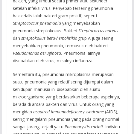
bakteri, yang timbul secara primer atau sekunder
setelah infeksi virus. Penyebab tersering pneumonia
bakterialis ialah bakteri gram positif, seperti
Streptococcus pneumonia
yang menyebabkan
pneumonia streptokokus. Bakteri
Streptococcus
aureus
dan
streptokokus
beta-hemolitikis
grup A juga sering
menyebabkan pneumonia, termasuk oleh bakteri
Pseudomonas aeruginosa.
Pneumonia lainnya
disebabkan oleh virus, misalnya influenza.
Sementara itu, pneumonia mikroplasma merupakan
suatu pneumonia yang relatif sering dijumpai dalam
kehidupan manusia ini disebabkan oleh suatu
mikroorganisme yang berdasarkan beberapa aspeknya,
berada di antara bakteri dan virus. Untuk orang yang
mengidap
acquired immunodeficiency syndrome
(AIDS),
sering mengalami pneumonia yang pada orang normal
sangat jarang terjadi yaitu
Pneumocystis carinii.
Individu