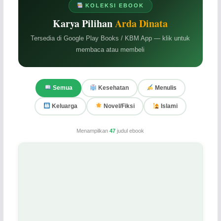
KOLEKSI EBOOK
Karya Pilihan
Arda Dinata
Tersedia di Google Play Books / KBM App — klik untuk
membaca atau membeli
Semua
Kesehatan
Menulis
Keluarga
Novel/Fiksi
Islami
Menampilkan
47
judul ebook