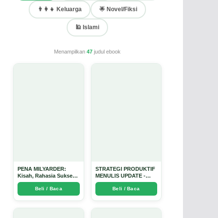
👨‍👩‍👧 Keluarga
🌟 Novel/Fiksi
🕌 Islami
Menampilkan
47
judul ebook
PENA MILYARDER:
STRATEGI PRODUKTIF
Kisah, Rahasia Sukses,
MENULIS UPDATE -
dan Panduan Menjadi
Arda Dinata
Beli / Baca
Beli / Baca
Penulis 1 Milyar di KBM
App dari Nol - Arda
Dinata