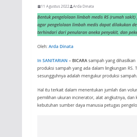
11 Agustus 2022
Arda Dinata
Bentuk pengelolaan limbah medis RS (rumah sakit) 
agar pengelolaan limbah medis dapat dilakukan de
terhindari dari penularan aneka penyakit, dan peke
Oleh:
Arda Dinata
In SANITARIAN
– BICARA
sampah yang dihasilkan 
produksi sampah yang ada dalam lingkungan RS. Te
sesungguhnya adalah mengukur produksi sampah
Hal itu terkait dalam menentukan jumlah dan vo
pemilihan ukuran incinerator, alat angkutnya, d
kebutuhan sumber daya manusia petugas pengelo