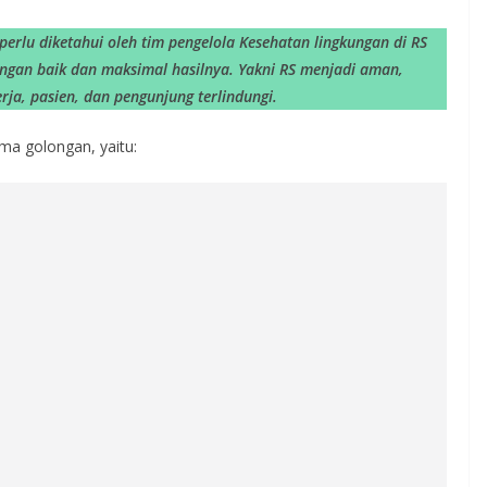
perlu diketahui oleh tim pengelola Kesehatan lingkungan di RS
ngan baik dan maksimal hasilnya. Yakni RS menjadi aman,
rja, pasien, dan pengunjung terlindungi.
lima golongan, yaitu: