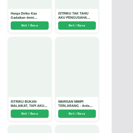
Harga Diriku Kau
ISTRIKU TAK TAHU
Gadaikan demi
AKU PENGUSAHA
Perempuan Itu - Arda
EMAS - Arda Dinata
Beli / Baca
Beli / Baca
Dinata
ISTRIKU BUKAN
WARISAN MIMPI
MALAIKAT, TAPI AKU
TERLARANG - Arda
JUGA TIDAK SUCI -
Dinata
Beli / Baca
Beli / Baca
Arda Dinata