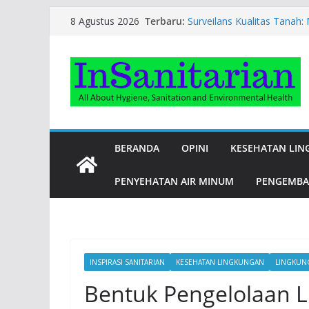
Skip
Terbaru:
Surveilans Kualitas Tanah
8 Agustus 2026
to
Generasi Masa Depan
Bukan Romantis, Tapi Man
content
Bisa Berbahaya? – EF EFEKT
Nanohibrida Transfluthrin
Polusi Udara
Permata Musim Gugur: Jeru
Penangkal Peradangan Kro
Teater Hijau dalam Pang
BERANDA
OPINI
KESEHATAN LI
PENYEHATAN AIR MINUM
PENGEMBA
INSPIRASI SANITARIAN
KESEHATAN LINGKUNGAN
LINGKUNG
Bentuk Pengelolaan 