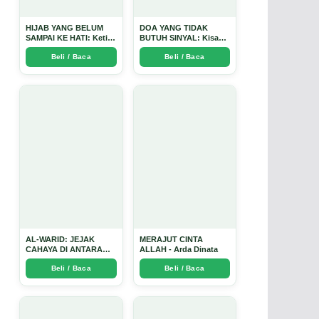
HIJAB YANG BELUM
DOA YANG TIDAK
SAMPAI KE HATI: Ketika
BUTUH SINYAL: Kisah
Cinta Seorang Ustadz
Tiga Jiwa yang Tersesat
Beli / Baca
Beli / Baca
Menjadi Cermin yang
di Era AI dan
Paling Kejam - Arda
Menemukan Jalan
Dinata
Pulang di Bulan
Ramadhan" - Arda
Dinata
AL-WARID: JEJAK
MERAJUT CINTA
CAHAYA DI ANTARA
ALLAH - Arda Dinata
DUA ZAMAN - Arda
Beli / Baca
Beli / Baca
Dinata