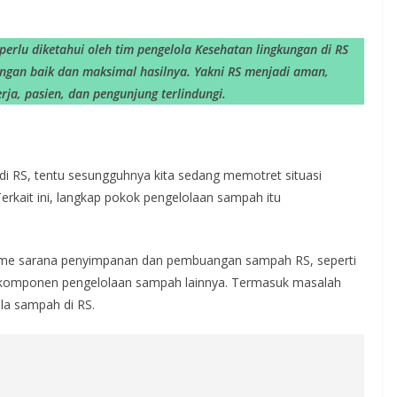
perlu diketahui oleh tim pengelola Kesehatan lingkungan di RS
ngan baik dan maksimal hasilnya. Yakni RS menjadi aman,
rja, pasien, dan pengunjung terlindungi.
di RS, tentu sesungguhnya kita sedang memotret situasi
rkait ini, langkap pokok pengelolaan sampah itu
.
lume sarana penyimpanan dan pembuangan sampah RS, seperti
an komponen pengelolaan sampah lainnya. Termasuk masalah
la sampah di RS.