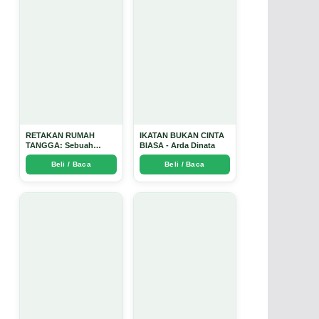
RETAKAN RUMAH
IKATAN BUKAN CINTA
TANGGA: Sebuah
BIASA - Arda Dinata
Perjalanan Emosional
Beli / Baca
Beli / Baca
yang Intim dan
Mendalam - Arda Dinata