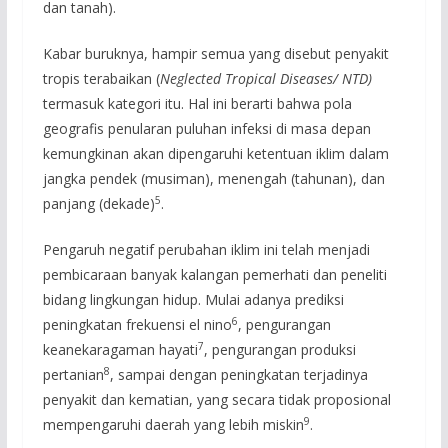
dan tanah).
Kabar buruknya, hampir semua yang disebut penyakit
tropis terabaikan (
Neglected Tropical Diseases/ NTD)
termasuk kategori itu. Hal ini berarti bahwa pola
geografis penularan puluhan infeksi di masa depan
kemungkinan akan dipengaruhi ketentuan iklim dalam
jangka pendek (musiman), menengah (tahunan), dan
5
panjang (dekade)
.
Pengaruh negatif perubahan iklim ini telah menjadi
pembicaraan banyak kalangan pemerhati dan peneliti
bidang lingkungan hidup. Mulai adanya prediksi
6
peningkatan frekuensi el nino
, pengurangan
7
keanekaragaman hayati
, pengurangan produksi
8
pertanian
, sampai dengan peningkatan terjadinya
penyakit dan kematian, yang secara tidak proposional
9
mempengaruhi daerah yang lebih miskin
.