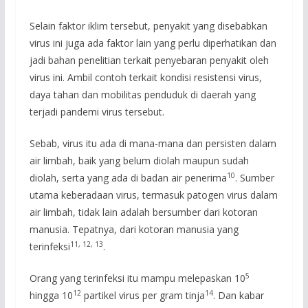
Selain faktor iklim tersebut, penyakit yang disebabkan
virus ini juga ada faktor lain yang perlu diperhatikan dan
jadi bahan penelitian terkait penyebaran penyakit oleh
virus ini. Ambil contoh terkait kondisi resistensi virus,
daya tahan dan mobilitas penduduk di daerah yang
terjadi pandemi virus tersebut.
Sebab, virus itu ada di mana-mana dan persisten dalam
air limbah, baik yang belum diolah maupun sudah
10
diolah, serta yang ada di badan air penerima
. Sumber
utama keberadaan virus, termasuk patogen virus dalam
air limbah, tidak lain adalah bersumber dari kotoran
manusia. Tepatnya, dari kotoran manusia yang
11
,
12
,
13
terinfeksi
.
5
Orang yang terinfeksi itu mampu melepaskan 10
12
14
hingga 10
partikel virus per gram tinja
. Dan kabar