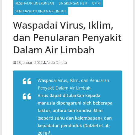
KESEHATAN LINGKUNGAN
LINGKUNGAN FISIK
OPINI
PEMBUANGAN TINJA & AIR LIMBAH
Waspadai Virus, Iklim,
dan Penularan Penyakit
Dalam Air Limbah
28 Januari 2022
Arda Dinata
Waspadai Virus, Iklim, dan Penularan
Penyakit Dalam Air Limbah:
Virus dapat ditularkan kepada
manusia dipengaruhi oleh beberapa
faktor, antara lain kondisi iklim
(seperti suhu dan kelembapan), dan
kepadatan penduduk (Dalziel et al.,
1
2018)
.