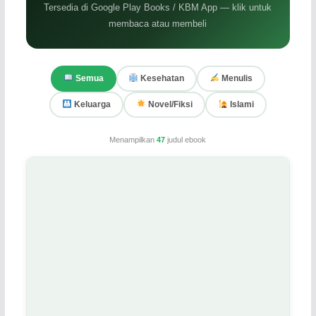
Tersedia di Google Play Books / KBM App — klik untuk
membaca atau membeli
Semua
Kesehatan
Menulis
Keluarga
Novel/Fiksi
Islami
Menampilkan
47
judul ebook