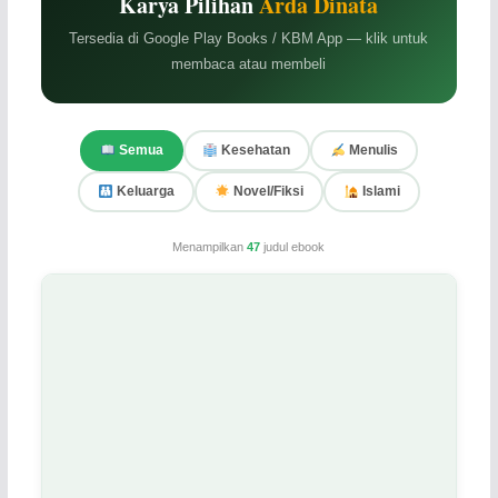
Karya Pilihan
Arda Dinata
Tersedia di Google Play Books / KBM App — klik untuk
membaca atau membeli
Semua
Kesehatan
Menulis
Keluarga
Novel/Fiksi
Islami
Menampilkan
47
judul ebook