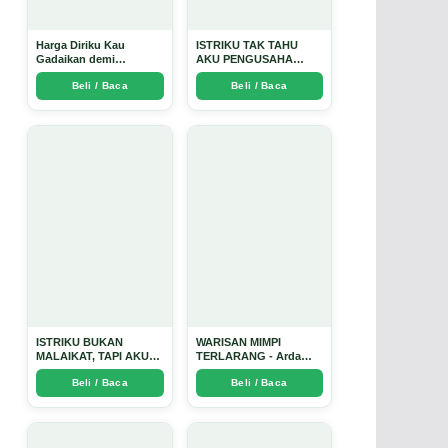
Harga Diriku Kau
ISTRIKU TAK TAHU
Gadaikan demi
AKU PENGUSAHA
Perempuan Itu - Arda
EMAS - Arda Dinata
Beli / Baca
Beli / Baca
Dinata
ISTRIKU BUKAN
WARISAN MIMPI
MALAIKAT, TAPI AKU
TERLARANG - Arda
JUGA TIDAK SUCI -
Dinata
Beli / Baca
Beli / Baca
Arda Dinata