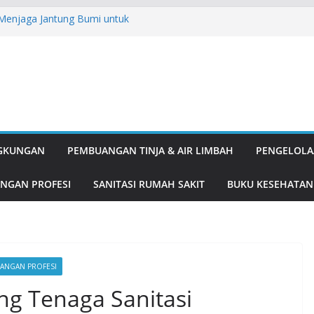
: Menjaga Jantung Bumi untuk
ipulatif: Kenapa Love Bombing
A English for Adults
, Solusi Ganda Tangkal Nyamuk dan
k dan Delima, Duo Antioksidan
nis
gung Pembangunan
NGKUNGAN
PEMBUANGAN TINJA & AIR LIMBAH
PENGELOLA
NGAN PROFESI
SANITASI RUMAH SAKIT
BUKU KESEHATAN
ANGAN PROFESI
ng Tenaga Sanitasi