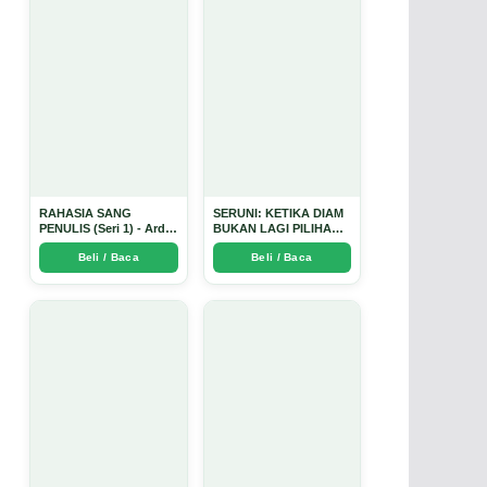
RAHASIA SANG
SERUNI: KETIKA DIAM
PENULIS (Seri 1) - Arda
BUKAN LAGI PILIHAN -
Dinata
Arda Dinata
Beli / Baca
Beli / Baca