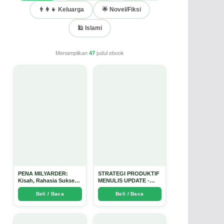
👨‍👩‍👧 Keluarga
🌟 Novel/Fiksi
🕌 Islami
Menampilkan
47
judul ebook
PENA MILYARDER:
STRATEGI PRODUKTIF
Kisah, Rahasia Sukses,
MENULIS UPDATE -
dan Panduan Menjadi
Arda Dinata
Beli / Baca
Beli / Baca
Penulis 1 Milyar di KBM
App dari Nol - Arda
Dinata