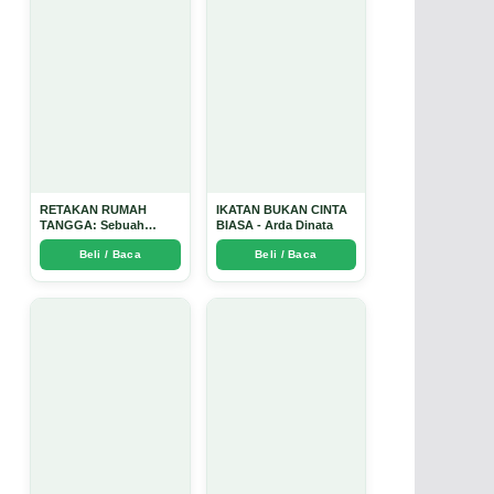
RETAKAN RUMAH
IKATAN BUKAN CINTA
TANGGA: Sebuah
BIASA - Arda Dinata
Perjalanan Emosional
Beli / Baca
Beli / Baca
yang Intim dan
Mendalam - Arda Dinata