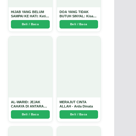
HIJAB YANG BELUM
DOA YANG TIDAK
SAMPAI KE HATI: Ketika
BUTUH SINYAL: Kisah
Cinta Seorang Ustadz
Tiga Jiwa yang Tersesat
Beli / Baca
Beli / Baca
Menjadi Cermin yang
di Era AI dan
Paling Kejam - Arda
Menemukan Jalan
Dinata
Pulang di Bulan
Ramadhan" - Arda
Dinata
AL-WARID: JEJAK
MERAJUT CINTA
CAHAYA DI ANTARA
ALLAH - Arda Dinata
DUA ZAMAN - Arda
Beli / Baca
Beli / Baca
Dinata