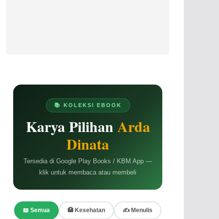
📚 KOLEKSI EBOOK
Karya Pilihan
Arda
Dinata
Tersedia di Google Play Books / KBM App —
klik untuk membaca atau membeli
📖 Semua
🏥 Kesehatan
✍️ Menulis