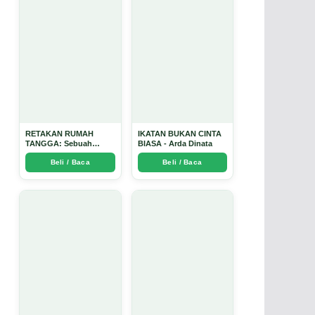
RETAKAN RUMAH
IKATAN BUKAN CINTA
TANGGA: Sebuah
BIASA - Arda Dinata
Perjalanan Emosional
Beli / Baca
Beli / Baca
yang Intim dan
Mendalam - Arda Dinata