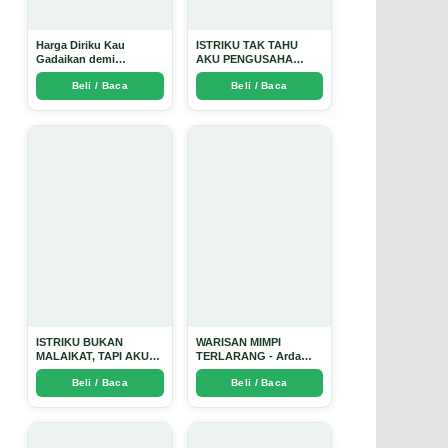
Harga Diriku Kau
ISTRIKU TAK TAHU
Gadaikan demi
AKU PENGUSAHA
Perempuan Itu - Arda
EMAS - Arda Dinata
Beli / Baca
Beli / Baca
Dinata
ISTRIKU BUKAN
WARISAN MIMPI
MALAIKAT, TAPI AKU
TERLARANG - Arda
JUGA TIDAK SUCI -
Dinata
Beli / Baca
Beli / Baca
Arda Dinata