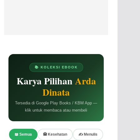
📚 KOLEKSI EBOOK
Karya Pilihan
Arda
Dinata
Tersedia di Google Play Books / KBM App —
klik untuk membaca atau membeli
📖 Semua
🏥 Kesehatan
✍️ Menulis