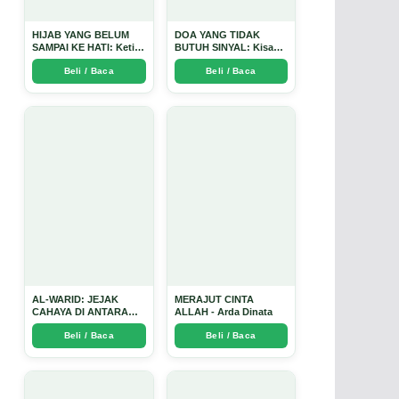
HIJAB YANG BELUM
DOA YANG TIDAK
SAMPAI KE HATI: Ketika
BUTUH SINYAL: Kisah
Cinta Seorang Ustadz
Tiga Jiwa yang Tersesat
Beli / Baca
Beli / Baca
Menjadi Cermin yang
di Era AI dan
Paling Kejam - Arda
Menemukan Jalan
Dinata
Pulang di Bulan
Ramadhan" - Arda
Dinata
AL-WARID: JEJAK
MERAJUT CINTA
CAHAYA DI ANTARA
ALLAH - Arda Dinata
DUA ZAMAN - Arda
Beli / Baca
Beli / Baca
Dinata