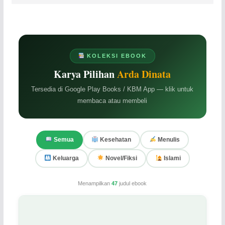
KOLEKSI EBOOK
Karya Pilihan
Arda Dinata
Tersedia di Google Play Books / KBM App — klik untuk
membaca atau membeli
Semua
Kesehatan
Menulis
Keluarga
Novel/Fiksi
Islami
Menampilkan
47
judul ebook