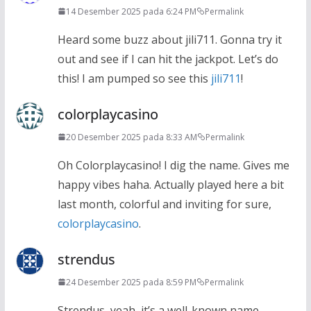
14 Desember 2025 pada 6:24 PM
Permalink
Heard some buzz about jili711. Gonna try it
out and see if I can hit the jackpot. Let’s do
this! I am pumped so see this
jili711
!
colorplaycasino
20 Desember 2025 pada 8:33 AM
Permalink
Oh Colorplaycasino! I dig the name. Gives me
happy vibes haha. Actually played here a bit
last month, colorful and inviting for sure,
colorplaycasino
.
strendus
24 Desember 2025 pada 8:59 PM
Permalink
Strendus, yeah, it’s a well-known name