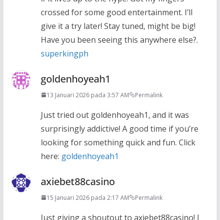
crossed for some good entertainment. I’ll
give it a try later! Stay tuned, might be big!
Have you been seeing this anywhere else?.
superkingph
goldenhoyeah1
13 Januari 2026 pada 3:57 AM
Permalink
Just tried out goldenhoyeah1, and it was
surprisingly addictive! A good time if you’re
looking for something quick and fun. Click
here:
goldenhoyeah1
axiebet88casino
15 Januari 2026 pada 2:17 AM
Permalink
Just giving a shoutout to axiebet88casino! I