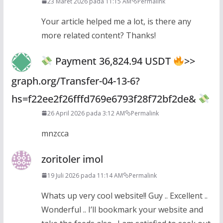
23 Maret 2026 pada 11:15 AM
Permalink
Your article helped me a lot, is there any
more related content? Thanks!
Payment 36,824.94 USDT
>>
graph.org/Transfer-04-13-6?
hs=f22ee2f26fffd769e6793f28f72bf2de&
26 April 2026 pada 3:12 AM
Permalink
mnzcca
zoritoler imol
19 Juli 2026 pada 11:14 AM
Permalink
Whats up very cool website!! Guy .. Excellent ..
Wonderful .. I’ll bookmark your website and