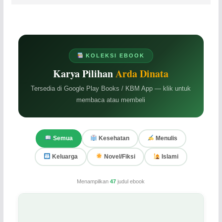
KOLEKSI EBOOK
Karya Pilihan
Arda Dinata
Tersedia di Google Play Books / KBM App — klik untuk
membaca atau membeli
Semua
Kesehatan
Menulis
Keluarga
Novel/Fiksi
Islami
Menampilkan
47
judul ebook