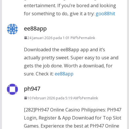
entertainment. If you’re bored and looking
for something to do, give it a try:
goo88hit
ee88app
24 Januari 2026 pada 1:01 PM
Permalink
Downloaded the ee88app app and it’s
actually pretty sweet. Super easy to use and
gets the job done. Worth a download, for
sure. Check it:
ee88app
ph947
10 Februari 2026 pada 5:19 AM
Permalink
[282]PH947 Online Casino Philippines: PH947
Login, Register & App Download for Top Slot
Games. Experience the best at PH947 Online