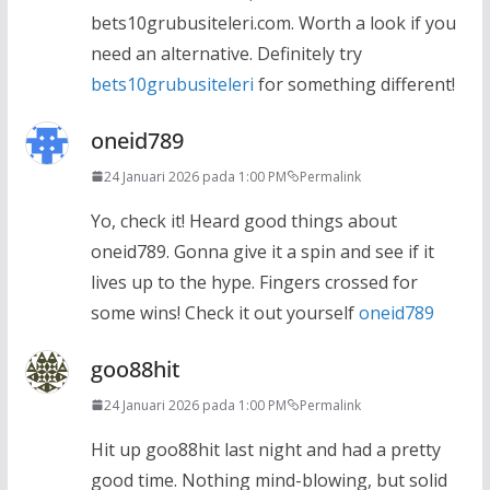
bets10grubusiteleri.com. Worth a look if you
need an alternative. Definitely try
bets10grubusiteleri
for something different!
oneid789
24 Januari 2026 pada 1:00 PM
Permalink
Yo, check it! Heard good things about
oneid789. Gonna give it a spin and see if it
lives up to the hype. Fingers crossed for
some wins! Check it out yourself
oneid789
goo88hit
24 Januari 2026 pada 1:00 PM
Permalink
Hit up goo88hit last night and had a pretty
good time. Nothing mind-blowing, but solid