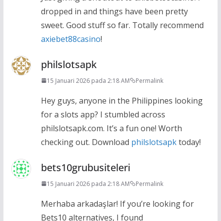
dropped in and things have been pretty
sweet. Good stuff so far. Totally recommend
axiebet88casino
!
philslotsapk
15 Januari 2026 pada 2:18 AM
Permalink
Hey guys, anyone in the Philippines looking
for a slots app? I stumbled across
philslotsapk.com. It’s a fun one! Worth
checking out. Download
philslotsapk
today!
bets10grubusiteleri
15 Januari 2026 pada 2:18 AM
Permalink
Merhaba arkadaşlar! If you’re looking for
Bets10 alternatives, I found