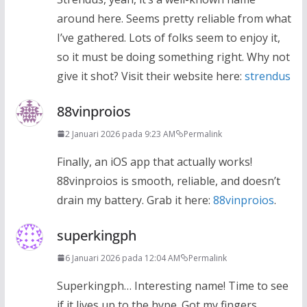
around here. Seems pretty reliable from what
I’ve gathered. Lots of folks seem to enjoy it,
so it must be doing something right. Why not
give it shot? Visit their website here:
strendus
88vinproios
2 Januari 2026 pada 9:23 AM
Permalink
Finally, an iOS app that actually works!
88vinproios is smooth, reliable, and doesn’t
drain my battery. Grab it here:
88vinproios
.
superkingph
6 Januari 2026 pada 12:04 AM
Permalink
Superkingph… Interesting name! Time to see
if it lives up to the hype. Got my fingers