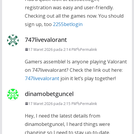
registration was easy and user-friendly.
Checking out all the games now. You should
sign up, too
2255betlogin
747livevalorant
17 Maret 2026 pada 2:14 PM
Permalink
Gamers assemble! Is anyone playing Valorant
on 747livevalorant? Check the link out here:
747livevalorant
join it let’s play together!
dinamobetguncel
17 Maret 2026 pada 2:15 PM
Permalink
Hey, I need the latest details from
dinamobetguncel, I heard things were
changing so I need to stay up-to-date.