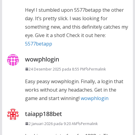
Hey! I stumbled upon 5577betapp the other
day. It’s pretty slick. I was looking for
something new, and this definitely catches my
eye. Give it a shot! Check it out here:
5577betapp
wowphlogin
24 Desember 2025 pada 8:55 PM
Permalink
Easy peasy wowphlogin. Finally, a login that
works without any headaches. Get in the
game and start winning!
wowphlogin
taiapp188bet
2 Januari 2026 pada 9:20 AM
Permalink