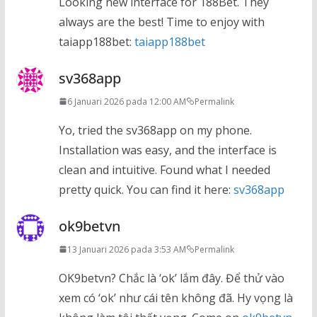
Looking new interface for 188Bet. They
always are the best! Time to enjoy with
taiapp188bet:
taiapp188bet
sv368app
6 Januari 2026 pada 12:00 AM
Permalink
Yo, tried the sv368app on my phone.
Installation was easy, and the interface is
clean and intuitive. Found what I needed
pretty quick. You can find it here:
sv368app
ok9betvn
13 Januari 2026 pada 3:53 AM
Permalink
OK9betvn? Chắc là ‘ok’ lắm đây. Để thử vào
xem có ‘ok’ như cái tên không đã. Hy vọng là