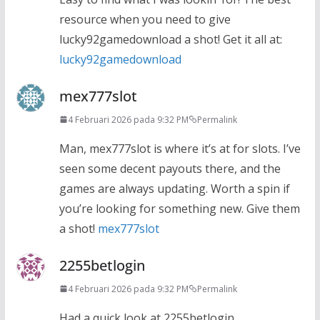
resource when you need to give
lucky92gamedownload a shot! Get it all at:
lucky92gamedownload
mex777slot
4 Februari 2026 pada 9:32 PM
Permalink
Man, mex777slot is where it’s at for slots. I’ve
seen some decent payouts there, and the
games are always updating. Worth a spin if
you’re looking for something new. Give them
a shot!
mex777slot
2255betlogin
4 Februari 2026 pada 9:32 PM
Permalink
Had a quick look at 2255betlogin,