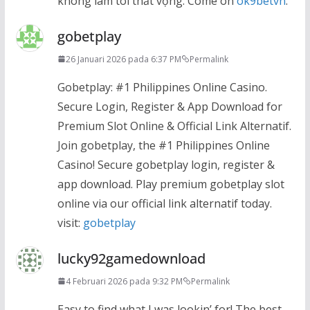
không làm tôi thất vọng. Come on
ok9betvn
.
gobetplay
26 Januari 2026 pada 6:37 PM
Permalink
Gobetplay: #1 Philippines Online Casino.
Secure Login, Register & App Download for
Premium Slot Online & Official Link Alternatif.
Join gobetplay, the #1 Philippines Online
Casino! Secure gobetplay login, register &
app download. Play premium gobetplay slot
online via our official link alternatif today.
visit:
gobetplay
lucky92gamedownload
4 Februari 2026 pada 9:32 PM
Permalink
Easy to find what I was lookin’ for! The best