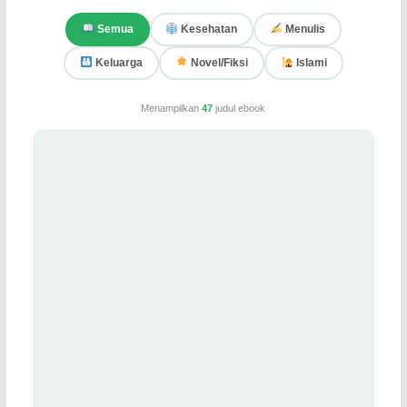
Semua
Kesehatan
Menulis
Keluarga
Novel/Fiksi
Islami
Menampilkan
47
judul ebook