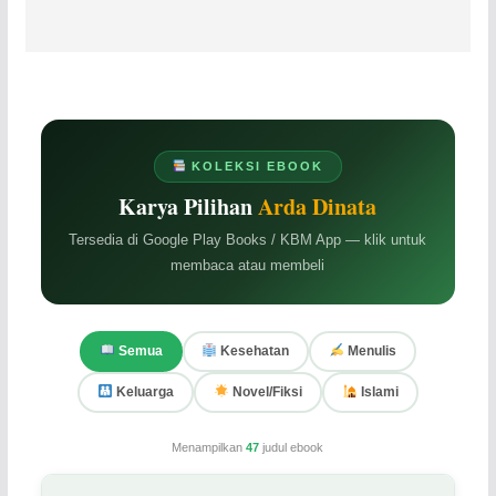
KOLEKSI EBOOK
Karya Pilihan
Arda Dinata
Tersedia di Google Play Books / KBM App — klik untuk
membaca atau membeli
Semua
Kesehatan
Menulis
Keluarga
Novel/Fiksi
Islami
Menampilkan
47
judul ebook