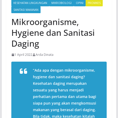
KESEHATAN LINGKUNGAN
MIKROBIOLOGI
OPINI
PROMKES
SANITASI MAKANAN
Mikroorganisme,
Hygiene dan Sanitasi
Daging
1 April 2022
Arda Dinata
“Ada apa dengan mikroorganisme,
hygiene dan sanitasi daging?
Kesehatan daging merupakan
sesuatu yang harus menjadi
perhatian pertama dan utama bagi
siapa pun yang akan mengkomsusi
makanan yang berasal dari daging.
Bila tidak, maka kesehatan kitalah