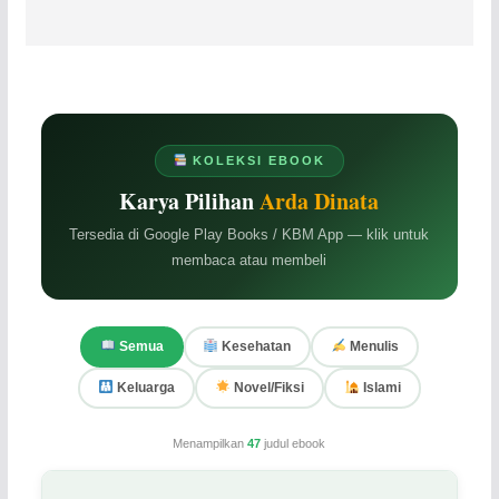
KOLEKSI EBOOK
Karya Pilihan
Arda Dinata
Tersedia di Google Play Books / KBM App — klik untuk
membaca atau membeli
Semua
Kesehatan
Menulis
Keluarga
Novel/Fiksi
Islami
Menampilkan
47
judul ebook