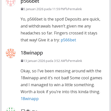
p566bet
5 Januari 2026 pada 11:59 PM
Permalink
Yo, p566bet is the spot! Deposits are quick,
and withdrawals haven’t given me any
headaches so far. Fingers crossed it stays
that way! Give it a try:
p566bet
18winapp
13 Januari 2026 pada 3:52 AM
Permalink
Okay, so I’ve been messing around with the
18winapp and it’s not bad! Some cool games
and I managed to win a little something.
Worth a look if you’re into this kinda thing.
18winapp