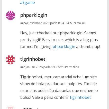
a9game
phparklogin
24 Desember 2025 pada 8:54 PM
Permalink
Hey, just checked out phparklogin. Seems
pretty legit! Easy to use, which is a big plus
for me. I’m giving
phparklogin
a thumbs up!
tigrinhobet
2 Januari 2026 pada 9:19 AM
Permalink
Tigrinhobet, meu camarada! Achei um site
show de bola pra dar uns palpites. Fácil de
usar e as odds são daquelas que enchem o
bolso! Vale a pena conferir
tigrinhobet
.