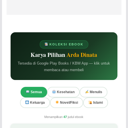
KOLEKSI EBOOK
Karya Pilihan
Arda Dinata
Tersedia di Google Play Books / KBM App — klik untuk
membaca atau membeli
Semua
Kesehatan
Menulis
Keluarga
Novel/Fiksi
Islami
Menampilkan
47
judul ebook