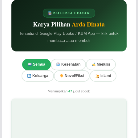
KOLEKSI EBOOK
Karya Pilihan
Arda Dinata
Tersedia di Google Play Books / KBM App — klik untuk
membaca atau membeli
Semua
Kesehatan
Menulis
Keluarga
Novel/Fiksi
Islami
Menampilkan
47
judul ebook