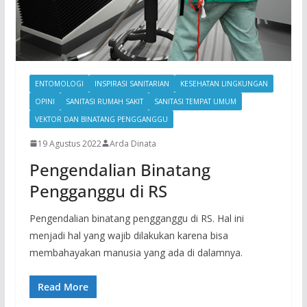
ENTOMOLOGI
INSPIRASI SANITARIAN
KESEHATAN LINGKUNGAN
OPINI
SANITASI RUMAH SAKIT
SANITASI TEMPAT UMUM
VEKTOR DAN BINATANG PENGGANGGU
19 Agustus 2022
Arda Dinata
Pengendalian Binatang
Pengganggu di RS
Pengendalian binatang pengganggu di RS. Hal ini
menjadi hal yang wajib dilakukan karena bisa
membahayakan manusia yang ada di dalamnya.
Read More